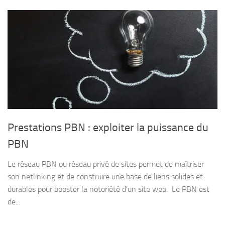
Prestations PBN : exploiter la puissance du
PBN
Le réseau PBN ou réseau privé de sites permet de maîtriser
son netlinking et de construire une base de liens solides et
durables pour booster la notoriété d’un site web. Le PBN est
de...